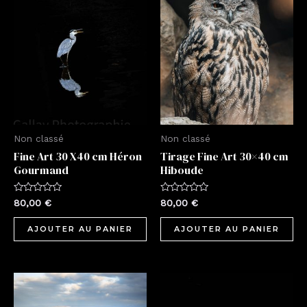
Non classé
Non classé
Fine Art 30 X40 cm Héron
Tirage Fine Art 30×40 cm
Gourmand
Hiboude
Note
Note
80,00
€
80,00
€
0
0
sur
sur
5
5
AJOUTER AU PANIER
AJOUTER AU PANIER