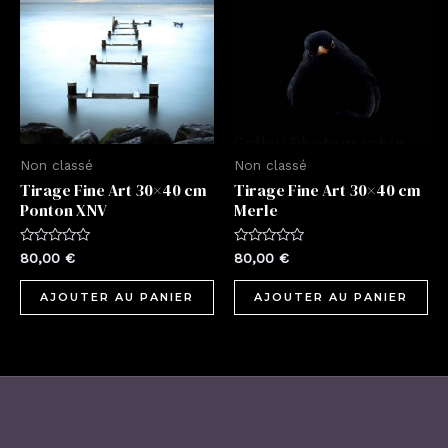
Non classé
Non classé
Tirage Fine Art 30×40 cm
Tirage Fine Art 30×40 cm
Ponton XNV
Merle
Note
Note
80,00
€
80,00
€
0
0
sur
sur
5
5
AJOUTER AU PANIER
AJOUTER AU PANIER